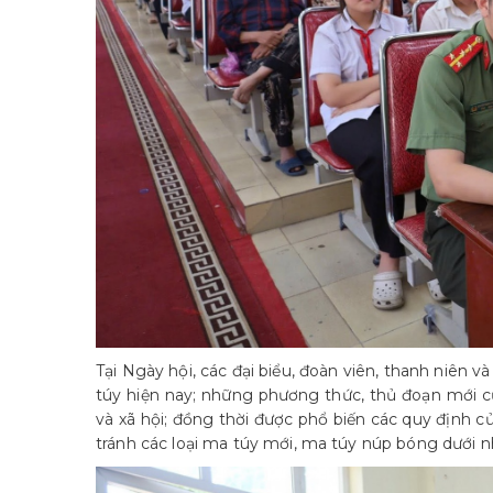
Tại Ngày hội, các đại biểu, đoàn viên, thanh niên 
túy hiện nay; những phương thức, thủ đoạn mới củ
và xã hội; đồng thời được phổ biến các quy định 
tránh các loại ma túy mới, ma túy núp bóng dưới n