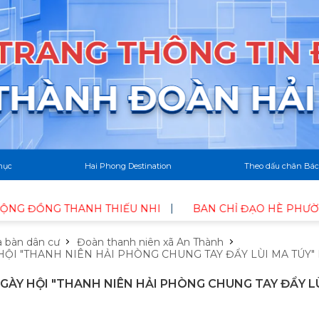
mục
Hai Phong Destination
Theo dấu chân Bác
 THIẾU NHI
BAN CHỈ ĐẠO HÈ PHƯỜNG NAM ĐỒ SƠN TỔ
a bàn dân cư
Đoàn thanh niên xã An Thành
ỘI "THANH NIÊN HẢI PHÒNG CHUNG TAY ĐẨY LÙI MA TÚY"
ÀY HỘI "THANH NIÊN HẢI PHÒNG CHUNG TAY ĐẨY L