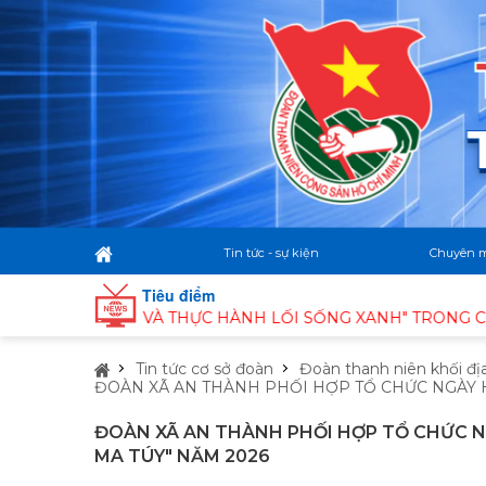
Tin tức - sự kiện
Chuyên 
Tiêu điểm
 VÀ THỰC HÀNH LỐI SỐNG XANH" TRONG CỘNG ĐỒNG THANH
Tin tức cơ sở đoàn
Đoàn thanh niên khối đị
ĐOÀN XÃ AN THÀNH PHỐI HỢP TỔ CHỨC NGÀY H
ĐOÀN XÃ AN THÀNH PHỐI HỢP TỔ CHỨC NG
MA TÚY" NĂM 2026