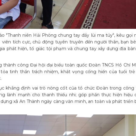
o "Thanh niên Hải Phòng chung tay đẩy lùi ma túy", kêu gọi 
 viên tích cực, chủ động tuyên truyền đến người thân, bạn bè
ia phát hiện, tố giác tội phạm và chung tay xây dựng địa bàn
g thành công Đại hội đại biểu toàn quốc Đoàn TNCS Hồ Chí M
 tỏa tinh thần trách nhiệm, khát vọng cống hiến của tuổi trẻ
.
ục khẳng định vai trò nòng cốt của tổ chức Đoàn trong công 
sống lành mạnh cho thanh thiếu nhi; góp phần thực hiện hiệu 
y dựng xã An Thành ngày càng văn minh, an toàn và phát triển 