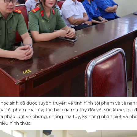
và học sinh đã được tuyên truyền về tình hình tội phạm và tệ nạ
a tội phạm ma túy; tác hại của ma túy đối với sức khỏe, gia đ
của pháp luật về phòng, chống ma túy, kỹ năng nhận biết và ph
hiều hình thức.