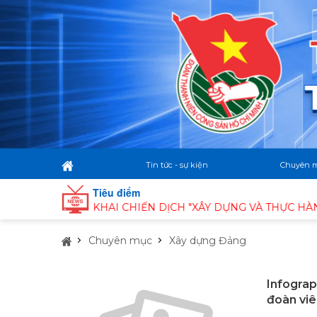
Tin tức - sự kiện
Chuyên 
Tiêu điểm
SƠN TRIỂN KHAI CHIẾN DỊCH "XÂY DỰNG VÀ THỰC HÀNH LỐ
Chuyên mục
Xây dựng Đảng
Infograp
đoàn viê