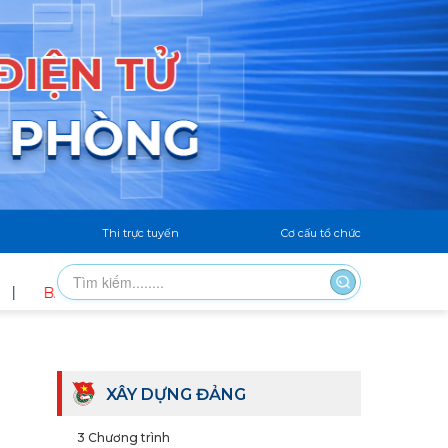
Thi trực tuyến
Cơ cấu tổ chức
AN CHỈ ĐẠO HÈ PHƯỜNG NAM ĐỒ SƠN TỔ CHỨC CÂU LẠC BỘ
XÂY DỰNG ĐẢNG
3 Chương trình