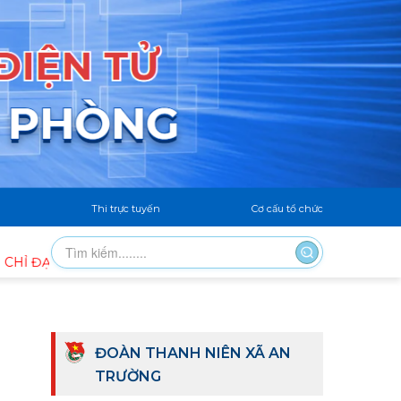
Thi trực tuyến
Cơ cấu tổ chức
 HÈ PHƯỜNG NAM ĐỒ SƠN TỔ CHỨC CÂU LẠC BỘ BƠI MIỄN 
ĐOÀN THANH NIÊN XÃ AN
TRƯỜNG