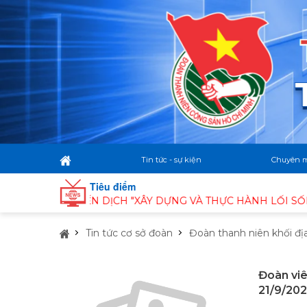
Tin tức - sự kiện
Chuyên 
Tiêu điểm
HAI CHIẾN DỊCH "XÂY DỰNG VÀ THỰC HÀNH LỐI SỐNG XAN
Tin tức cơ sở đoàn
Đoàn thanh niên khối đị
Đoàn viê
21/9/20