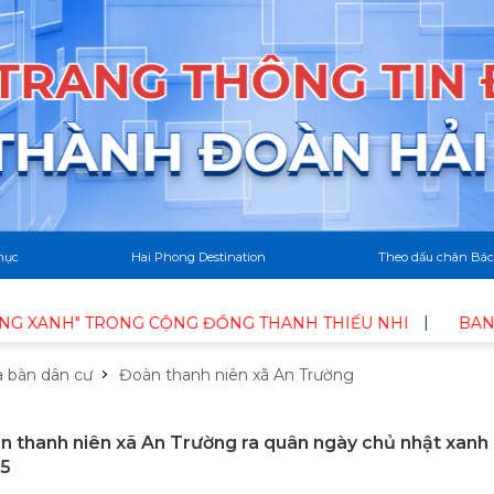
mục
Hai Phong Destination
Theo dấu chân Bác
H" TRONG CỘNG ĐỒNG THANH THIẾU NHI
BAN CHỈ ĐẠO
a bàn dân cư
Đoàn thanh niên xã An Trường
n thanh niên xã An Trường ra quân ngày chủ nhật xanh
25