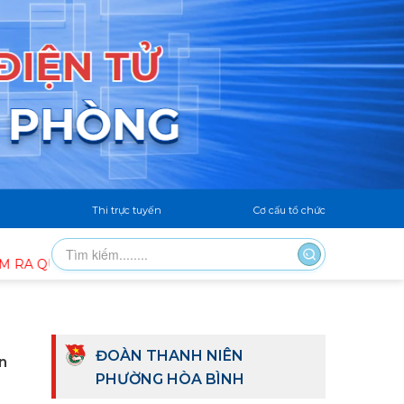
Thi trực tuyến
Cơ cấu tổ chức
 NGÀY CAO ĐIỂM – CHIẾN SĨ TÌNH NGUYỆN VÌ ĐÔ THỊ VĂN
ĐOÀN THANH NIÊN
n
PHƯỜNG HÒA BÌNH