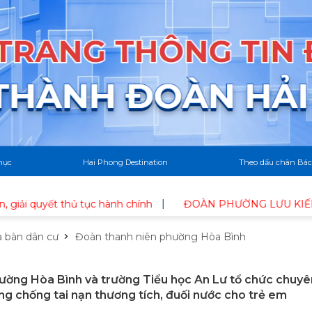
mục
Hai Phong Destination
Theo dấu chân Bác
yết thủ tục hành chính
ĐOÀN PHƯỜNG LƯU KIẾM RA QUÂN
a bàn dân cư
Đoàn thanh niên phường Hòa Bình
ờng Hòa Bình và trường Tiểu học An Lư tổ chức chuyê
ng chống tai nạn thương tích, đuối nước cho trẻ em