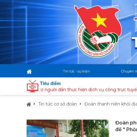
Tin tức - sự kiện
Chuyên 
Tiêu điểm
 và hỗ trợ người dân thực hiện dịch vụ công trực tuyến, giải qu
Tin tức cơ sở đoàn
Đoàn thanh niên khối đị
Đoàn phư
đề " Phò