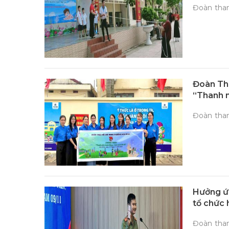
Đoàn tha
Đoàn Th
“Thanh n
Đoàn tha
Hưởng ứn
tổ chức 
đoàn viê
Đoàn tha