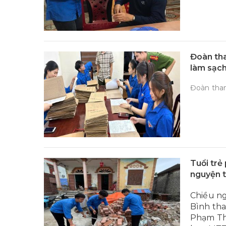
Đoàn tha
làm sạch
Đoàn tha
Tuổi trẻ
nguyện t
Chiều ng
Bình tha
Phạm Thị