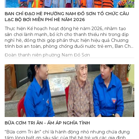
BAN CHỈ ĐẠO HÈ PHƯỜNG NAM ĐỒ SƠN TỔ CHỨC CÂU
LẠC BỘ BƠI MIỄN PHÍ HÈ NĂM 2026
Thực hiện Kế hoạch hoạt động hè năm 2026, nhằm tạo
sân chơi lành mạnh, bổ ích cho thanh thiếu nhi trong dịp
nghỉ hè, đồng thời góp phần thực hiện hiệu quả Chương
trình bơi an toàn, phòng chống đuối nước trẻ em, Ban Chỉ
đạo Hè phường Nam Đồ Sơn đã tổ chức Câu lạc bộ bơi
Đoàn thanh niên phường Nam Đồ Sơn
miễn phí hè năm 2026 dành cho trẻ em có hoàn cảnh khó
khăn trên địa bàn phường.
BỮA CƠM TRI ÂN - ẤM ÁP NGHĨA TÌNH
“Bữa cơm Tri ân” chỉ là hành động nhỏ nhưng chứa đựng
tấm lòng biết ơn sâu sắc của thế hệ trẻ với các gia đình