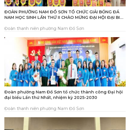
ĐOÀN PHƯỜNG NAM ĐỒ SƠN TỔ CHỨC GIẢI BÓNG ĐÁ
NAM HỌC SINH LẦN THỨ II CHÀO MỪNG ĐẠI HỘI ĐẠI BIỂU
ĐOÀN TNCS HỒ CHÍ MINH PHƯỜNG LẦN THỨ I, NHIỆM KỲ
2025-2030
Đoàn thanh niên phường Nam Đồ Sơn
Đoàn phường Nam Đồ Sơn tổ chức thành công Đại hội
đại biểu Lần thứ Nhất, nhiệm kỳ 2025-2030
Đoàn thanh niên phường Nam Đồ Sơn