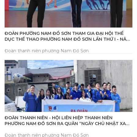
ĐOÀN PHƯỜNG NAM ĐỒ SƠN THAM GIA ĐẠI HỘI THỂ
DỤC THỂ THAO PHƯỜNG NAM ĐỒ SƠN LẦN THỨ I - NĂM
2025
Đoàn thanh niên phường Nam Đồ Sơn
ĐOÀN THANH NIÊN - HỘI LIÊN HIỆP THANH NIÊN
PHƯỜNG NAM ĐỒ SƠN RA QUÂN “NGÀY CHỦ NHẬT XANH
ĐỒNG LOẠT TOÀN QUỐC LẦN THỨ VIII – NĂM 2025
Đoàn thanh niên phường Nam Đồ Sơn