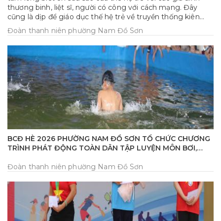
thương binh, liệt sĩ, người có công với cách mạng. Đây
cũng là dịp để giáo dục thế hệ trẻ về truyền thống kiên
cường, bất khuất của lớp lớp cha anh đi trước, bồi đắp tình
Đoàn thanh niên phường Nam Đồ Sơn
yêu quê hương, thể hiện đạo lý “Uống nước nhớ nguồn”,
ghi nhớ công ơn to lớn của các Anh hùng Liệt sĩ, người có
công với đất nước.
BCĐ HÈ 2026 PHƯỜNG NAM ĐỒ SƠN TỔ CHỨC CHƯƠNG
TRÌNH PHÁT ĐỘNG TOÀN DÂN TẬP LUYỆN MÔN BƠI,
PHÒNG CHỐNG ĐUỐI NƯỚC VÀ KHAI MẠC HÈ NĂM 2026
Đoàn thanh niên phường Nam Đồ Sơn