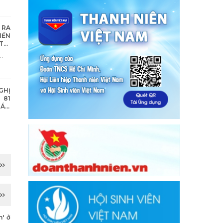
 RA
IẾN
THỊ
GHỊ
 81
TÁM
ỐC
' ở