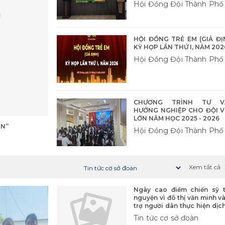
Hội Đồng Đội Thành Phố
HỘI ĐỒNG TRẺ EM (GIẢ ĐỊ
KỲ HỌP LẦN THỨ I, NĂM 202
Hội Đồng Đội Thành Phố
CHƯƠNG TRÌNH TƯ V
HƯỚNG NGHIỆP CHO ĐỘI V
LỚN NĂM HỌC 2025 - 2026
ÊN”
Hội Đồng Đội Thành Phố
Xem tất cả
Ngày cao điểm chiến sỹ t
nguyện vì đô thị văn minh v
trợ người dân thực hiện dịc
công trực tuyến, giải quyết
Tin tức cơ sở đoàn
tục hành chính