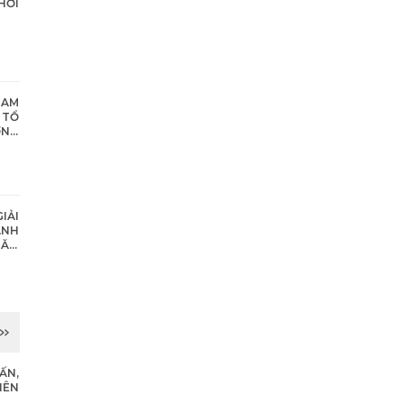
HƠI
NAM
 TỔ
ƠNG
NĂM
IẢI
ÀNH
NĂM
ẤN,
IÊN