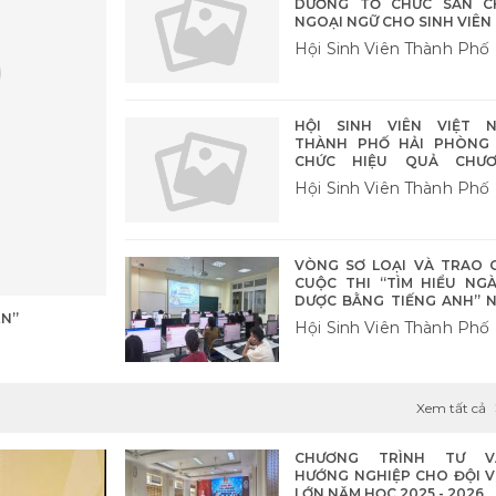
DƯƠNG TỔ CHỨC SÂN C
NGOẠI NGỮ CHO SINH VIÊN
Hội Sinh Viên Thành Phố
HỘI SINH VIÊN VIỆT 
THÀNH PHỐ HẢI PHÒNG
CHỨC HIỆU QUẢ CHƯ
TRÌNH MÙA HÈ XANH 
Hội Sinh Viên Thành Phố
2026
VÒNG SƠ LOẠI VÀ TRAO G
CUỘC THI “TÌM HIỂU NG
DƯỢC BẰNG TIẾNG ANH” 
ÊN”
2026
Hội Sinh Viên Thành Phố
Xem tất cả
CHƯƠNG TRÌNH TƯ V
HƯỚNG NGHIỆP CHO ĐỘI V
LỚN NĂM HỌC 2025 - 2026