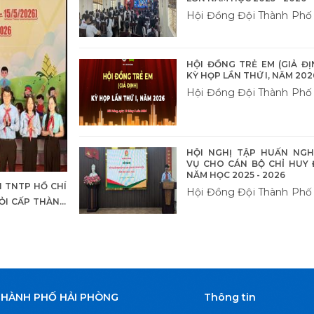
Hội Đồng Đội Thành Phố
HỘI ĐỒNG TRẺ EM (GIẢ ĐỊ
KỲ HỌP LẦN THỨ I, NĂM 202
Hội Đồng Đội Thành Phố
HỘI NGHỊ TẬP HUẤN NGH
VỤ CHO CÁN BỘ CHỈ HUY 
NĂM HỌC 2025 - 2026
I TNTP HỒ CHÍ
Hội Đồng Đội Thành Phố
GIỎI CẤP THÀNH
THÀNH PHỐ HẢI PHÒNG
Thông tin