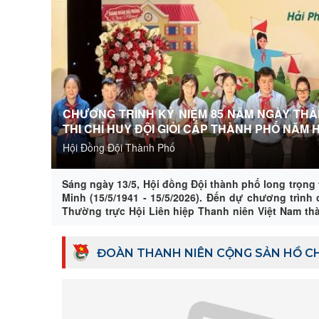
CHƯƠNG TRÌNH KỶ NIỆM 85 NĂM NGÀY THÀNH L
THI CHỈ HUY ĐỘI GIỎI CẤP THÀNH PHỐ NĂM H
Hội Đồng Đội Thành Phố
Sáng ngày 13/5, Hội đồng Đội thành phố long trọng
Minh (15/5/1941 - 15/5/2026). Đến dự chương trình
Thường trực Hội Liên hiệp Thanh niên Việt Nam th
tịch Hội đồng Đội thành phố - đồng chí Vũ Trí Qua
Trưởng phòng phòng Đoàn thể và các hội; Ban Tuy
ngành thành phố, Thành đoàn, Cung Văn hoá thanh t
ĐOÀN THANH NIÊN CỘNG SẢN HỒ C
đồng Đội các xã, phường, đặc khu; các đồng chí đại
THCS và đặc biệt là sự có mặt của hơn 300 em đội vi