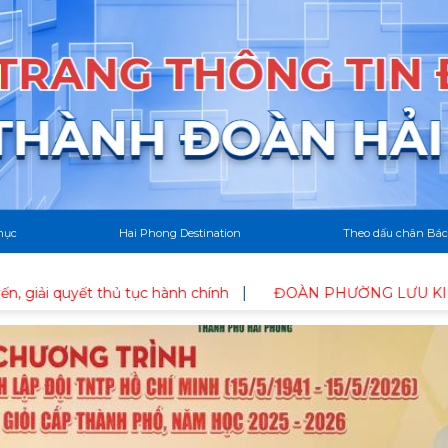
mục
Hai Phong Destination
Theo dấu chân Bác
t thủ tục hành chính
ĐOÀN PHƯỜNG LƯU KIẾM RA QUÂN 