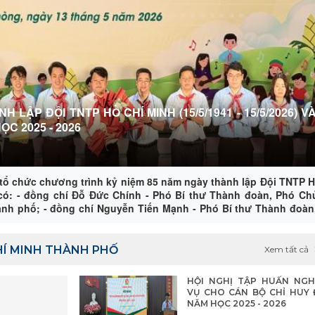
ẬP ĐỘI TNTP HỒ CHÍ MINH (15/5/1941 - 15/5/2026) VÀ
ỌC 2025 - 2026
 tổ chức chương trình kỷ niệm 85 năm ngày thành lập Đội TNTP H
 có: - đồng chí Đỗ Đức Chính - Phó Bí thư Thành đoàn, Phó Chủ
ành phố; - đồng chí Nguyễn Tiến Mạnh - Phó Bí thư Thành đoàn
ng - Phó Giám đốc Sở Giáo dục và Đào tạo - đồng chí Trần Thị Ng
ên giáo và Dân vận Thành ủy; Cùng các đồng chí lãnh đạo sở,
hiếu nhi thành phố, các đồng chí là lãnh đạo Đoàn thanh niên 
HÍ MINH THÀNH PHỐ
Xem tất cả
 diện Ban giám hiệu, giáo viên tổng phụ trách các trường Tiểu 
ên tiêu biểu.
HỘI NGHỊ TẬP HUẤN NGH
VỤ CHO CÁN BỘ CHỈ HUY 
NĂM HỌC 2025 - 2026