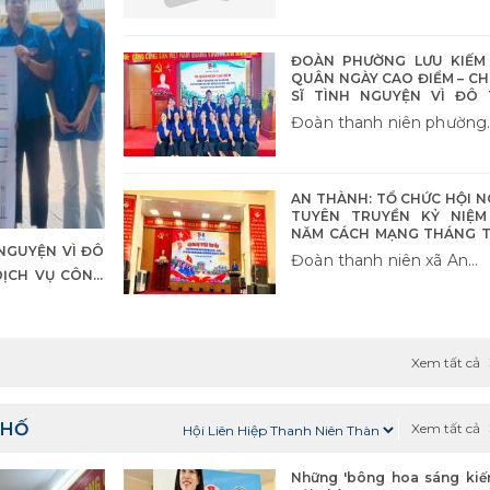
ĐOÀN PHƯỜNG LƯU KIẾM
QUÂN NGÀY CAO ĐIỂM – CH
SĨ TÌNH NGUYỆN VÌ ĐÔ 
VĂN MINH
Đoàn thanh niên phường
Lưu Kiếm
AN THÀNH: TỔ CHỨC HỘI N
TUYÊN TRUYỀN KỶ NIỆM
NĂM CÁCH MẠNG THÁNG 
 NGUYỆN VÌ ĐÔ
THÀNH CÔNG VÀ QU
Đoàn thanh niên xã An
KHÁNH 2/9
DỊCH VỤ CÔNG
Thành
Xem tất cả
PHỐ
Xem tất cả
Những 'bông hoa sáng kiến