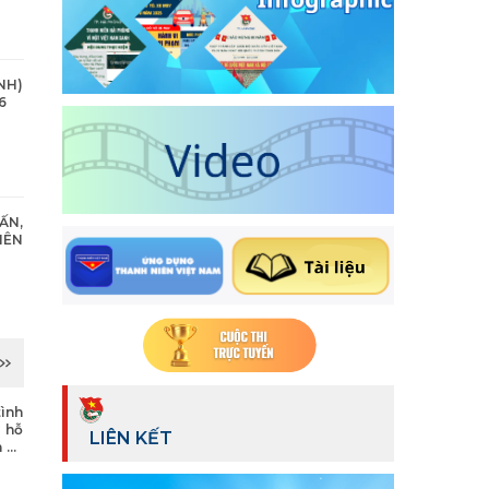
NH)
6
ẤN,
IÊN
ình
à hỗ
LIÊN KẾT
h vụ
 thủ