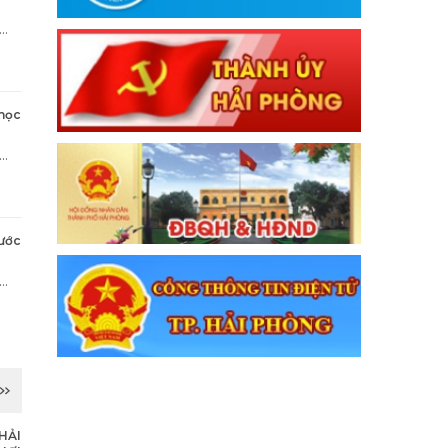
 học
ước
HẢI