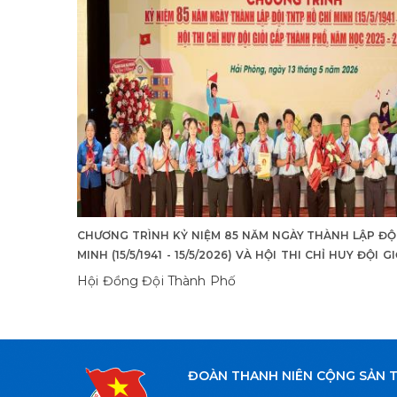
CHƯƠNG TRÌNH KỶ NIỆM 85 NĂM NGÀY THÀNH LẬP ĐỘ
MINH (15/5/1941 - 15/5/2026) VÀ HỘI THI CHỈ HUY ĐỘI 
PHỐ NĂM HỌC 2025 - 2026
Hội Đồng Đội Thành Phố
ĐOÀN THANH NIÊN CỘNG SẢN 