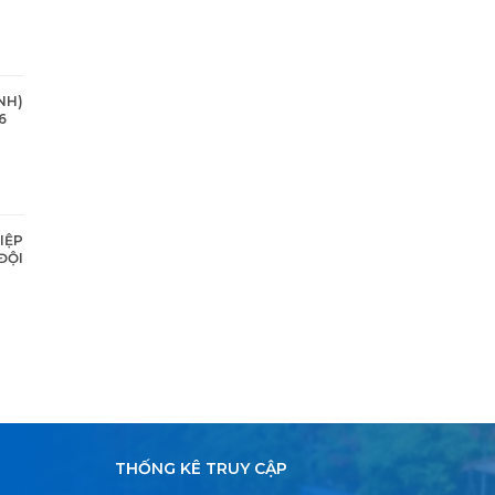
NH)
6
IỆP
ĐỘI
THỐNG KÊ TRUY CẬP