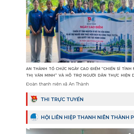
AN THÀNH TỔ CHỨC NGÀY CAO ĐIỂM “CHIẾN SĨ TÌNH
THỊ VĂN MINH” VÀ HỖ TRỢ NGƯỜI DÂN THỰC HIỆN 
TRỰC TUYẾN, GIẢI QUYẾT THỦ TỤC HÀNH CHÍNH
Đoàn thanh niên xã An Thành
THI TRỰC TUYẾN
HỘI LIÊN HIỆP THANH NIÊN THÀNH 