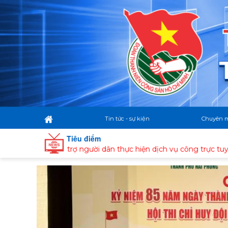
Tin tức - sự kiện
Chuyên 
Tiêu điểm
và hỗ trợ người dân thực hiện dịch vụ công trực tuyến, giải quyế