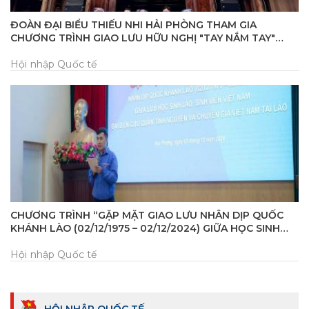
ĐOÀN ĐẠI BIỂU THIẾU NHI HẢI PHÒNG THAM GIA
CHƯƠNG TRÌNH GIAO LƯU HỮU NGHỊ "TAY NẮM TAY"
THIẾU NHI BIÊN GIỚI TRUNG - VIỆT TẠI TỈNH QUẢNG TÂY,
TRUNG QUỐC
Hội nhập Quốc tế
CHƯƠNG TRÌNH “GẶP MẶT GIAO LƯU NHÂN DỊP QUỐC
KHÁNH LÀO (02/12/1975 – 02/12/2024) GIỮA HỌC SINH
LÀO, SINH VIÊN VIỆT NAM” VÀ ĐẠI DIỆN CỰU QUÂN TÌNH
NGUYỆN VÀ CHUYÊN GIA VIỆT NAM TẠI LÀO”
Hội nhập Quốc tế