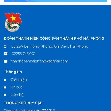
ĐOÀN THANH NIÊN CỘNG SẢN THÀNH PHỐ HẢI PHÒNG
Lô 26A Lê Hồng Phong, Gia Viên, Hải Phòng
02253.745.001
thanhdoanhaiphong@gmail.com
Thông tin
Giới thiệu
Tin tức
Liên hệ
THỐNG KÊ TRUY CẬP
Tổng số lượt truy cập: 334,716