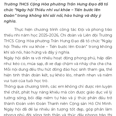
Trường THCS Cộng Hòa phường Trần Hưng Đạo đã tổ
chức “Ngày hội Thiếu nhi vui khỏe – Tiến bước lên
Đoàn” trong không khí sôi nổi, hào hứng và đầy ý
nghĩa.
Thực hiện chương trình công tác Đội và phong trào
thiếu nhi năm học 2025–2026, Chi đoàn và Liên đội Trường
THCS Cộng Hòa phường Trần Hưng Đạo đã tổ chức “Ngày
hội Thiếu nhi vui khỏe – Tiến bước lên Đoàn” trong không
khí sôi nổi, hào hứng và đầy ý nghĩa.
Ngày hội diễn ra với nhiều hoạt động phong phú, hấp dẫn
như: kéo co, múa sạp, đi xe đạp chậm và nhảy cha cha cha.
Mỗi nội dung đều thu hút đông đảo học sinh tham gia, thể
hiện tinh thần đoàn kết, sự khéo léo, nhanh nhẹn và niềm
vui tươi của tuổi học trò.
Thông qua chương trình, các em không chỉ được rèn luyện
thể chất, phát huy năng khiếu mà còn được giáo dục về lý
tưởng sống, bồi đắp niềm tự hào và ý thức phấn đấu trở
thành Đoàn viên Đoàn Thanh niên Cộng sản Hồ Chí Minh.
Ngày hội đã để lại nhiều ấn tượng tốt đẹp, góp phần làm
phong phú đời sống tinh thần và thúc đẩy phong trào thi