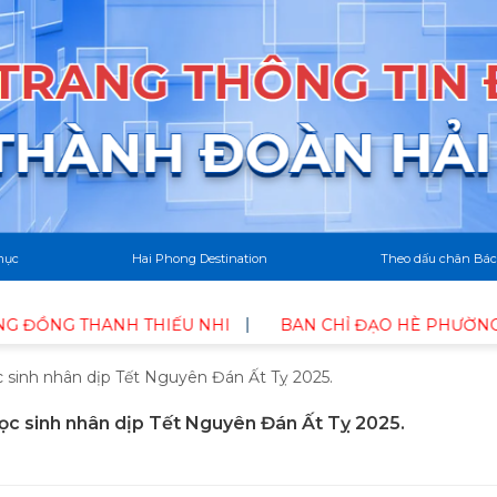
mục
Hai Phong Destination
Theo dấu chân Bác
THIẾU NHI
BAN CHỈ ĐẠO HÈ PHƯỜNG NAM ĐỒ SƠN TỔ 
 sinh nhân dịp Tết Nguyên Đán Ất Tỵ 2025.
ọc sinh nhân dịp Tết Nguyên Đán Ất Tỵ 2025.