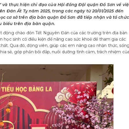
và thực hiện chỉ đạo của Hội đồng Đội quận Đồ Sơn về việ
ên Đán Ất Tỵ năm 2025, trong các ngày từ 20/01/2025 đến
 học cơ sở trên địa bàn quận Đồ Sơn đã tiếp nhận và tổ chức
u biểu trên địa bàn quận.
ạt động chào đón Tết Nguyên Đán của các trường trên địa bàn
em học sinh có điều kiện để nâng cao sức khoẻ để tham gia các
hể chất. Qua đó, động viên, giúp các em nâng cao nhận thức, sốn
 chia sẻ, góp phần bồi đắp, nuôi dưỡng tình cảm, trách nhiệm củ