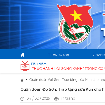
Tin tức - sự kiện
Chuyên 
Tiêu điểm
 VÀ THỰC HÀNH LỐI SỐNG XANH" TRONG CỘNG ĐỒNG THANH 
Quận đoàn Đồ Sơn: Trao tặng sữa Kun cho học
Quận đoàn Đồ Sơn: Trao tặng sữa Kun cho h
in trang
04
02
2025