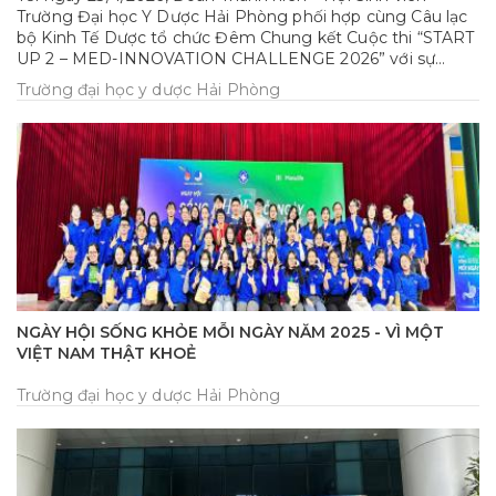
Trường Đại học Y Dược Hải Phòng phối hợp cùng Câu lạc
bộ Kinh Tế Dược tổ chức Đêm Chung kết Cuộc thi “START
UP 2 – MED-INNOVATION CHALLENGE 2026” với sự
tham gia của Ban Giám khảo, các đơn vị đồng hành và
Trường đại học y dược Hải Phòng
đông đảo sinh viên Nhà trường. Chương trình diễn ra sôi
nổi với phần tranh tài của các đội thi cùng nhiều ý tưởng
khởi nghiệp sáng tạo trong lĩnh vực y dược, qua đó tìm ra
những dự án xuất sắc nhất của mùa giải MIC2026.
NGÀY HỘI SỐNG KHỎE MỖI NGÀY NĂM 2025 - VÌ MỘT
VIỆT NAM THẬT KHOẺ
Trường đại học y dược Hải Phòng