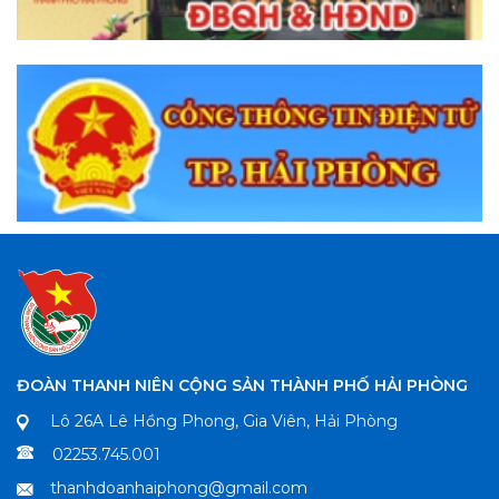
ĐOÀN THANH NIÊN CỘNG SẢN THÀNH PHỐ HẢI PHÒNG
Lô 26A Lê Hồng Phong, Gia Viên, Hải Phòng
02253.745.001
thanhdoanhaiphong@gmail.com