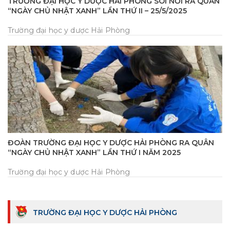
TRƯỜNG ĐẠI HỌC Y DƯỢC HẢI PHÒNG SÔI NỔI RA QUÂN
“NGÀY CHỦ NHẬT XANH” LẦN THỨ II – 25/5/2025
Trường đại học y dược Hải Phòng
ĐOÀN TRƯỜNG ĐẠI HỌC Y DƯỢC HẢI PHÒNG RA QUÂN
“NGÀY CHỦ NHẬT XANH” LẦN THỨ I NĂM 2025
Trường đại học y dược Hải Phòng
TRƯỜNG ĐẠI HỌC Y DƯỢC HẢI PHÒNG