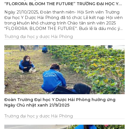
“FLORORA: BLOOM THE FUTURE” TRƯỜNG ĐẠI HỌC Y
DƯỢC HẢI PHÒNG
Ngày 21/10/2025, Đoàn thanh niên- Hội Sinh viên Trường
Đại học Y Dược Hải Phòng đã tổ chức Lễ kết nạp Hội viên
trong khuôn khổ chương trình Chào tân sinh viên 2025
“FLORORA: BLOOM THE FUTURE”. Buổi lễ là dấu mốc ý
nghĩa, chào đón các tân sinh viên chính thức trở thành Hội
Trường đại học y dược Hải Phòng
viên Hội Sinh viên Việt Nam, đồng thời lan tỏa tinh thần
nhiệt huyết, trách nhiệm và khát vọng cống hiến của tuổi
trẻ HPMU.
Đoàn Trường Đại học Y Dược Hải Phòng hưởng ứng
Ngày Chủ nhật xanh 21/9/2025
Trường đại học y dược Hải Phòng