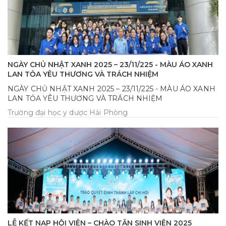
NGÀY CHỦ NHẬT XANH 2025 – 23/11/225 - MÀU ÁO XANH
LAN TỎA YÊU THƯƠNG VÀ TRÁCH NHIỆM
NGÀY CHỦ NHẬT XANH 2025 – 23/11/225 - MÀU ÁO XANH
LAN TỎA YÊU THƯƠNG VÀ TRÁCH NHIỆM
Trường đại học y dược Hải Phòng
LỄ KẾT NẠP HỘI VIÊN – CHÀO TÂN SINH VIÊN 2025