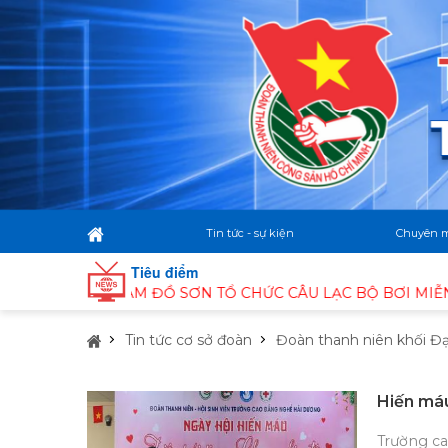
Tin tức - sự kiện
Chuyên 
Tiêu điểm
PHƯỜNG NAM ĐỒ SƠN TỔ CHỨC CÂU LẠC BỘ BƠI MIỄN PHÍ 
Tin tức cơ sở đoàn
Đoàn thanh niên khối Đạ
Hiến má
Trường c