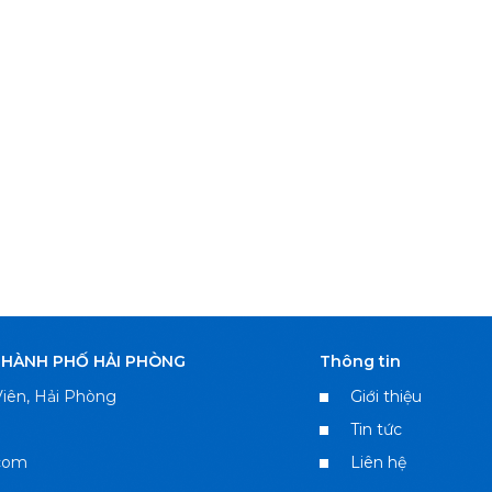
THÀNH PHỐ HẢI PHÒNG
Thông tin
iên, Hải Phòng
Giới thiệu
Tin tức
com
Liên hệ