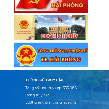
THỐNG KÊ TRUY CẬP
Tổng số lượt truy cập: 333,088
Đang truy cập: 1
Lượt ghé thăm trong ngày: 12