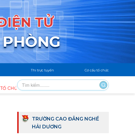
Thi trực tuyến
Cơ cấu tổ chức
C LỄ DÂNG HƯƠNG, THẮP NẾN TRI ÂN CÁC ANH HÙNG LIỆT 
TRƯỜNG CAO ĐẲNG NGHỀ
HẢI DƯƠNG