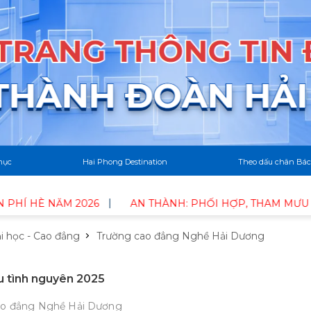
mục
Hai Phong Destination
Theo dấu chân Bác
HÈ NĂM 2026
AN THÀNH: PHỐI HỢP, THAM MƯU TỔ CHỨ
i học - Cao đẳng
Trường cao đẳng Nghề Hải Dương
u tình nguyên 2025
ao đẳng Nghề Hải Dương