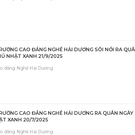
RƯỜNG CAO ĐẲNG NGHỀ HẢI DƯƠNG SÔI NỔI RA QU
Ủ NHẬT XANH 21/9/2025
ao đẳng Nghề Hải Dương
RƯỜNG CAO ĐẲNG NGHỀ HẢI DƯƠNG RA QUÂN NGÀY
T XANH 20/7/2025
ao đẳng Nghề Hải Dương