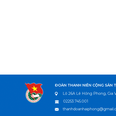
ĐOÀN THANH NIÊN CỘNG SẢN 
Lô 26A Lê Hồng Phong, Gia V
02253.745.001
thanhdoanhaiphong@gmail.