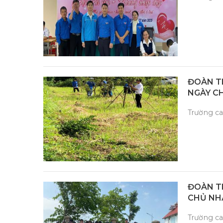
ĐOÀN T
NGÀY CH
Trường c
ĐOÀN T
CHỦ NHẬ
Trường c