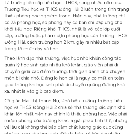
Là trường liên cấp tiểu học - THCS, song nhiều năm qua
Trường Tiểu học và THCS Đông Hải 2 luôn trong tình trạng
thiếu phòng học nghiêm trọng. Hiện nay, nhà trường chỉ
có 23 phòng học, số phòng này cơ bản chỉ đáp ứng cho
khối tiểu học. Riêng khối THCS, nhất là với các lớp cuối
cấp, trường buộc phải mượn phòng học của Trường THCS
Đông Hải, cách trường hơn 2 km, gây ra nhiều bất cập
trong tổ chức dạy và học.
Theo lãnh đạo nhà trường, việc học nhờ khiến công tác
quản lý học sinh gặp nhiều khó khăn, giáo viên phải di
chuyển giữa các điểm trường, thời gian dành cho chuyên
môn bị chia nhỏ. Đáng lo hơn cả là nguy cơ mất an toàn
giao thông khi học sinh phải di chuyển quãng đường khá
xa, nhất là vào giờ cao điểm.
Cô giáo Mai Thị Thanh Nụ, Phó hiệu trưởng Trường Tiểu
học và THCS Đông Hải 2 chia sẻ nhà trường xác định khó
khăn lớn nhất hiện nay chính là thiếu phòng học. Việc phải
mượn phòng của trường khác là giải pháp tình thế, nhưng
về lâu dài không thể bảo đảm chất lượng giáo dục cũng
như an toàn cho học sinh. Đây là trăn trở kéo dài nhiều