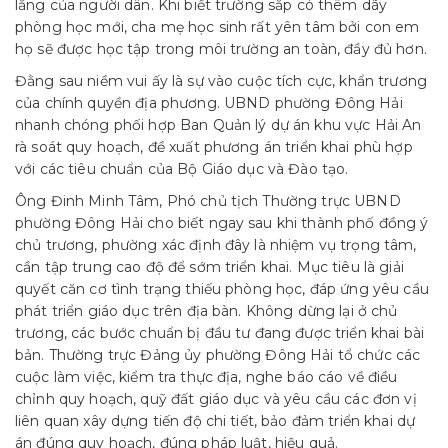
lắng của người dân. Khi biết trường sắp có thêm dãy
phòng học mới, cha mẹ học sinh rất yên tâm bởi con em
họ sẽ được học tập trong môi trường an toàn, đầy đủ hơn.
Đằng sau niềm vui ấy là sự vào cuộc tích cực, khẩn trương
của chính quyền địa phương. UBND phường Đông Hải
nhanh chóng phối hợp Ban Quản lý dự án khu vực Hải An
rà soát quy hoạch, đề xuất phương án triển khai phù hợp
với các tiêu chuẩn của Bộ Giáo dục và Đào tạo.
Ông Đinh Minh Tâm, Phó chủ tịch Thường trực UBND
phường Đông Hải cho biết ngay sau khi thành phố đồng ý
chủ trương, phường xác định đây là nhiệm vụ trọng tâm,
cần tập trung cao độ để sớm triển khai. Mục tiêu là giải
quyết căn cơ tình trạng thiếu phòng học, đáp ứng yêu cầu
phát triển giáo dục trên địa bàn. Không dừng lại ở chủ
trương, các bước chuẩn bị đầu tư đang được triển khai bài
bản. Thường trực Đảng ủy phường Đông Hải tổ chức các
cuộc làm việc, kiểm tra thực địa, nghe báo cáo về điều
chỉnh quy hoạch, quỹ đất giáo dục và yêu cầu các đơn vị
liên quan xây dựng tiến độ chi tiết, bảo đảm triển khai dự
án đúng quy hoạch, đúng pháp luật, hiệu quả.