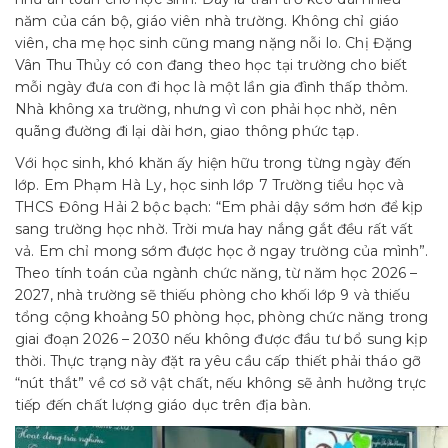
năm của cán bộ, giáo viên nhà trường. Không chỉ giáo
viên, cha mẹ học sinh cũng mang nặng nỗi lo. Chị Đặng
Vân Thu Thủy có con đang theo học tại trường cho biết
mỗi ngày đưa con đi học là một lần gia đình thấp thỏm.
Nhà không xa trường, nhưng vì con phải học nhờ, nên
quãng đường đi lại dài hơn, giao thông phức tạp.
Với học sinh, khó khăn ấy hiện hữu trong từng ngày đến
lớp. Em Phạm Hà Ly, học sinh lớp 7 Trường tiểu học và
THCS Đông Hải 2 bộc bạch: “Em phải dậy sớm hơn để kịp
sang trường học nhờ. Trời mưa hay nắng gắt đều rất vất
vả. Em chỉ mong sớm được học ở ngay trường của mình”.
Theo tính toán của ngành chức năng, từ năm học 2026 –
2027, nhà trường sẽ thiếu phòng cho khối lớp 9 và thiếu
tổng cộng khoảng 50 phòng học, phòng chức năng trong
giai đoạn 2026 – 2030 nếu không được đầu tư bổ sung kịp
thời. Thực trạng này đặt ra yêu cầu cấp thiết phải tháo gỡ
“nút thắt” về cơ sở vật chất, nếu không sẽ ảnh hưởng trực
tiếp đến chất lượng giáo dục trên địa bàn.