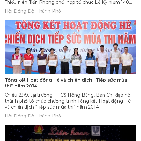
Thiếu niên Tiền Phong phối hợp tổ chức Lễ Kỷ niệm 140
năm thành lập Liên minh Bưu chính thế giới (UPU); Phát
Hội Đồng Đội Thành Phố
động cuộc thi viết thư Quốc tế UPU lần thứ 44 (2015) và
trao giải Khuyến khích quốc tế cho học sinh Việt Nam đạt
giải tại cuộc thi UPU 43.
Tổng kết Hoạt động Hè và chiến dịch “Tiếp sức mùa
thi” năm 2014
Chiều 23/9, tại trường THCS Hồng Bàng, Ban Chỉ đạo hè
thành phố tổ chức chương trình Tổng kết Hoạt động Hè
và chiến dịch “Tiếp sức mùa thi” năm 2014.
Hội Đồng Đội Thành Phố