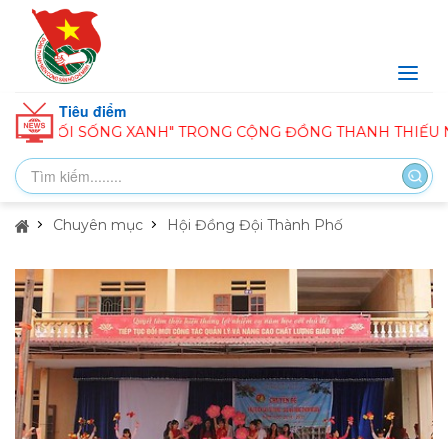
Tiêu điểm
ỐI SỐNG XANH" TRONG CỘNG ĐỒNG THANH THIẾU NHI
Chuyên mục
Hội Đồng Đội Thành Phố