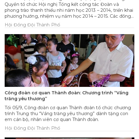
Quyền tổ chức Hội nghị Tổng kết công tác Đoàn và
phong trào thanh thiếu nhi năm học 2013 – 2014, triển khai
phương hướng, nhiệm vụ năm học 2014 – 2015. Các đồng
chí Nguyễn Bình Minh – UV BCH Trung ương Đoàn, Phó Bí
Hội Đồng Đội Thành Phố
thư Thành đoàn; Khúc Văn Phung – Phó Chủ tịch UBND
quận cùng đông đảo các đồng chí Bí thư Đoàn trường, Bí
thư Đoàn phường, giáo viên, tổng phụ trách các trường
tham dự Hội nghị.
Công đoàn cơ quan Thành đoàn: Chương trình “Vầng
trăng yêu thương”
Tối 05/9, Công đoàn cơ quan Thành đoàn tổ chức chương
trình Trung thu “Vầng trăng yêu thương” dành tặng con
em cán bộ, nhân viên cơ quan Thành đoàn.
Hội Đồng Đội Thành Phố