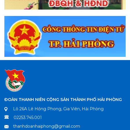
ĐOÀN THANH NIÊN CỘNG SẢN THÀNH PHỐ HẢI PHÒNG
Lô 26A Lê Hồng Phong, Gia Viên, Hải Phòng
02253.745.001
thanhdoanhaiphong@gmail.com