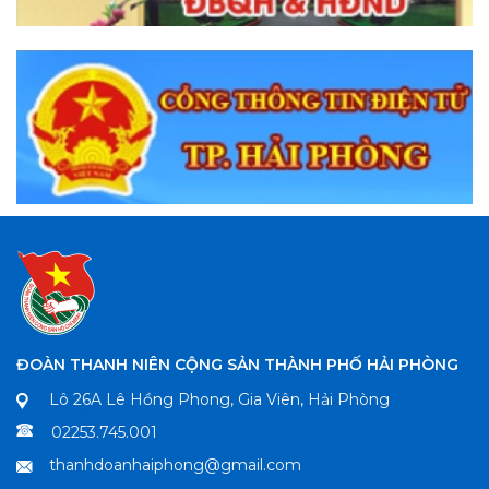
ĐOÀN THANH NIÊN CỘNG SẢN THÀNH PHỐ HẢI PHÒNG
Lô 26A Lê Hồng Phong, Gia Viên, Hải Phòng
02253.745.001
thanhdoanhaiphong@gmail.com