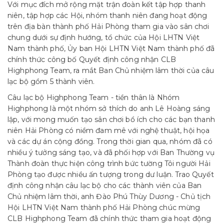
Với mục đích mở rộng mặt trận đoàn kết tập hợp thanh
niên, tập hợp các Hội, nhóm thanh niên đang hoạt động
trên địa bàn thành phố Hải Phòng tham gia vào sân chơi
chung dưới sự định hướng, tổ chức của Hội LHTN Việt
Nam thành phố, Ủy ban Hội LHTN Việt Nam thành phố đã
chính thức công bố Quyết định công nhận CLB
Highphong Team, ra mắt Ban Chủ nhiệm lâm thời của câu
lạc bộ gồm 5 thành viên.
Câu lạc bộ Highphong Team - tiền thân là Nhóm
Highphong là một nhóm sở thích do anh Lê Hoàng sáng
lập, với mong muốn tạo sân chơi bổ ích cho các bạn thanh
niên Hải Phòng có niềm đam mê với nghệ thuật, hội họa
và các dự án cộng đồng. Trong thời gian qua, nhóm đã có
nhiều ý tưởng sáng tạo, và đã phối hợp với Ban Thường vụ
Thành đoàn thực hiện công trình bức tường Tôi người Hải
Phòng tạo được nhiều ấn tượng trong dư luận. Trao Quyết
định công nhận câu lạc bộ cho các thành viên của Ban
Chủ nhiệm lâm thời, anh Đào Phú Thùy Dương - Chủ tịch
Hội LHTN Việt Nam thành phố Hải Phòng chúc mừng
CLB Highphong Team đã chính thức tham gia hoạt động