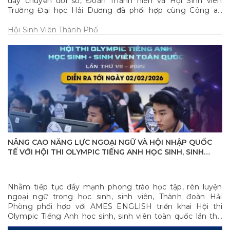
đẩy chuyển đổi số, Đoàn Thanh niên và Hội Sinh viên
Trường Đại học Hải Dương đã phối hợp cùng Công an
phường Lê Thanh Nghị và Công an phường Thạch Khôi
triển khai đội hình sinh viên tình nguyện hỗ trợ tại các
Hội Sinh Viên Thành Phố
trung tâm phục vụ hành chính công trên địa bàn.
NÂNG CAO NĂNG LỰC NGOẠI NGỮ VÀ HỘI NHẬP QUỐC
TẾ VỚI HỘI THI OLYMPIC TIẾNG ANH HỌC SINH, SINH
VIÊN TOÀN QUỐC LẦN THỨ VII
Nhằm tiếp tục đẩy mạnh phong trào học tập, rèn luyện
ngoại ngữ trong học sinh, sinh viên, Thành đoàn Hải
Phòng phối hợp với AMES ENGLISH triển khai Hội thi
Olympic Tiếng Anh học sinh, sinh viên toàn quốc lần thứ
VII do Trung ương Đoàn TNCS Hồ Chí Minh tổ chức.