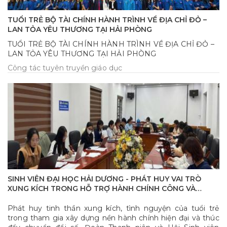
TUỔI TRẺ BỘ TÀI CHÍNH HÀNH TRÌNH VỀ ĐỊA CHỈ ĐỎ –
LAN TỎA YÊU THƯƠNG TẠI HẢI PHÒNG
TUỔI TRẺ BỘ TÀI CHÍNH HÀNH TRÌNH VỀ ĐỊA CHỈ ĐỎ –
LAN TỎA YÊU THƯƠNG TẠI HẢI PHÒNG
Công tác tuyên truyền giáo dục
SINH VIÊN ĐẠI HỌC HẢI DƯƠNG - PHÁT HUY VAI TRÒ
XUNG KÍCH TRONG HỖ TRỢ HÀNH CHÍNH CÔNG VÀ
CHUYỂN ĐỔI SỐ
Phát huy tinh thần xung kích, tình nguyện của tuổi trẻ
trong tham gia xây dựng nền hành chính hiện đại và thúc