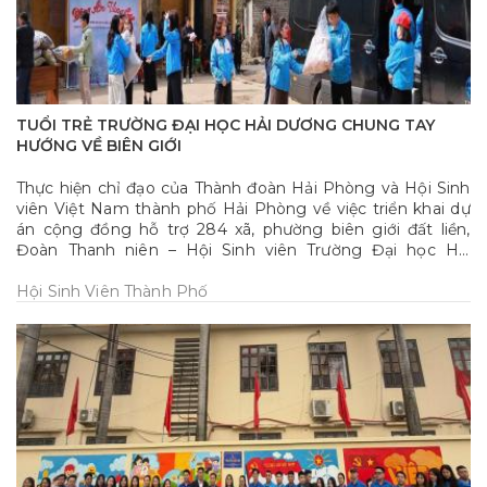
TUỔI TRẺ TRƯỜNG ĐẠI HỌC HẢI DƯƠNG CHUNG TAY
HƯỚNG VỀ BIÊN GIỚI
Thực hiện chỉ đạo của Thành đoàn Hải Phòng và Hội Sinh
viên Việt Nam thành phố Hải Phòng về việc triển khai dự
án cộng đồng hỗ trợ 284 xã, phường biên giới đất liền,
Đoàn Thanh niên – Hội Sinh viên Trường Đại học Hải
Dương đã tích cực tuyên truyền, vận động 100% đoàn
viên, thanh niên và sinh viên nhà trường tham gia hưởng
Hội Sinh Viên Thành Phố
ứng chương trình bằng những hành động thiết thực và ý
nghĩa.