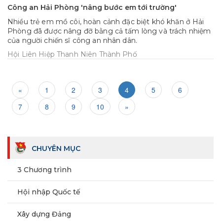
Công an Hải Phòng 'nâng bước em tới trường'
Nhiều trẻ em mồ côi, hoàn cảnh đặc biệt khó khăn ở Hải
Phòng đã được nâng đỡ bằng cả tấm lòng và trách nhiệm
của người chiến sĩ công an nhân dân.
Hội Liên Hiệp Thanh Niên Thành Phố
«
1
2
3
4
5
6
7
8
9
10
»
CHUYÊN MỤC
3 Chương trình
Hội nhập Quốc tế
Xây dựng Đảng