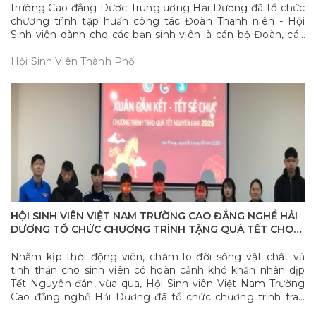
trường Cao đẳng Dược Trung ương Hải Dương đã tổ chức
chương trình tập huấn công tác Đoàn Thanh niên - Hội
Sinh viên dành cho các bạn sinh viên là cán bộ Đoàn, cán
bộ Hội trong Nhà trường.
Hội Sinh Viên Thành Phố
HỘI SINH VIÊN VIỆT NAM TRƯỜNG CAO ĐẲNG NGHỀ HẢI
DƯƠNG TỔ CHỨC CHƯƠNG TRÌNH TẶNG QUÀ TẾT CHO
SINH VIÊN VƯỢT KHÓ HỌC GIỎI
Nhằm kịp thời động viên, chăm lo đời sống vật chất và
tinh thần cho sinh viên có hoàn cảnh khó khăn nhân dịp
Tết Nguyên đán, vừa qua, Hội Sinh viên Việt Nam Trường
Cao đẳng nghề Hải Dương đã tổ chức chương trình trao
tặng quà Tết cho sinh viên vượt khó học giỏi năm học