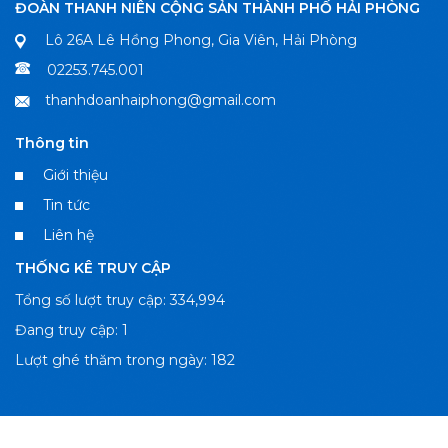
ĐOÀN THANH NIÊN CỘNG SẢN THÀNH PHỐ HẢI PHÒNG
Lô 26A Lê Hồng Phong, Gia Viên, Hải Phòng
02253.745.001
thanhdoanhaiphong@gmail.com
Thông tin
Giới thiệu
Tin tức
Liên hệ
THỐNG KÊ TRUY CẬP
Tổng số lượt truy cập: 334,994
Đang truy cập: 1
Lượt ghé thăm trong ngày: 182
f
@
♪
Kết nối với chúng tôi:
Zalo