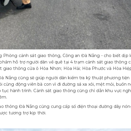
 Phòng cảnh sát giao thông, Công an Đà Nẵng - cho biết dịp l
ếu phẩm hỗ trợ người dân về quê tại 4 trạm cảnh sát giao thông 
t giao thông cửa ô Hòa Nhơn; Hòa Hải; Hòa Phước và Hòa Hiệp
g Đà Nẵng cũng sẽ giúp người dân kiểm tra kỹ thuật phương tiện
i cũng động viên bà con vì đi đường sá xa xôi, mệt mỏi, buồn 
p tục hành trình. Cảnh sát giao thông cũng chỉ dẫn khu vực ngh
hêm.
ao thông Đà Nẵng cũng cung cấp số điện thoại đường dây nón
ược tương trợ kịp thời.