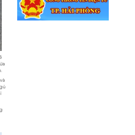
ễ
cửa
.
 và
ngủ
ỉ
g