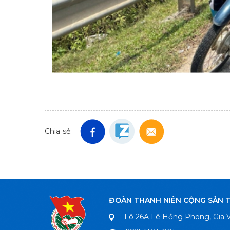
Chia sẻ:
ĐOÀN THANH NIÊN CỘNG SẢN 
Lô 26A Lê Hồng Phong, Gia V