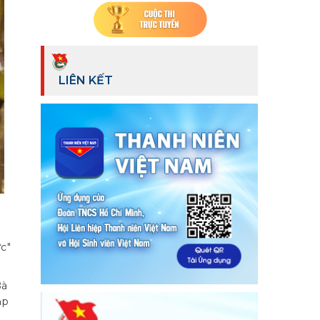
LIÊN KẾT
c"
Bà
ặp