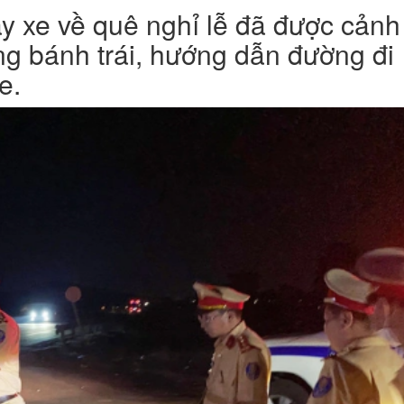
 xe về quê nghỉ lễ đã được cảnh
ng bánh trái, hướng dẫn đường đi
e.