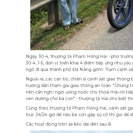
Ngày 30-4, thượng tá Phạm Hồng Hải - phó trưởng
30-4, 1-5, đơn vị triển khai 4 điểm tiếp ứng nhu y
ngõ đi qua thành phố Đà Nẵng gồm: Trạm cảnh sá
Ngoài ra, các cán bộ, chiến sĩ cảnh sát giao thôn
hướng dẫn tham gia giao thông an toàn. "Chúng tô
nên cần nghỉ ngơi uống nước cho thoải mái rồi tiế
ven đường cho bà con" - thượng tá Hải cho biết t
Cũng theo thượng tá Phạm Hồng Hải, cảnh sát gi
trực 24/24 giờ để nếu bà con gặp sự cố thì gọi để đ
Các hoạt động trên sẽ kéo dài đến sau lễ.