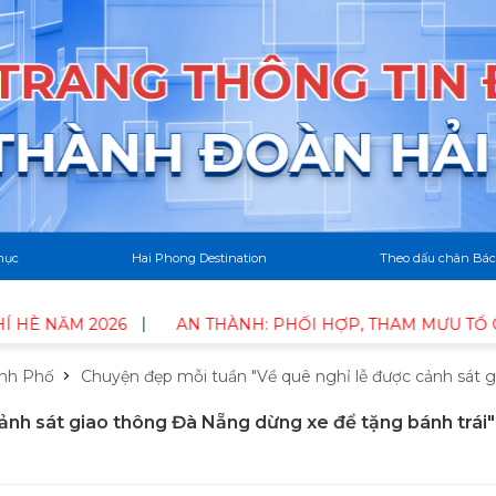
mục
Hai Phong Destination
Theo dấu chân Bác
26
AN THÀNH: PHỐI HỢP, THAM MƯU TỔ CHỨC LỄ DÂNG
ành Phố
Chuyện đẹp mỗi tuần "Về quê nghỉ lễ được cảnh sát g
ảnh sát giao thông Đà Nẵng dừng xe để tặng bánh trái"