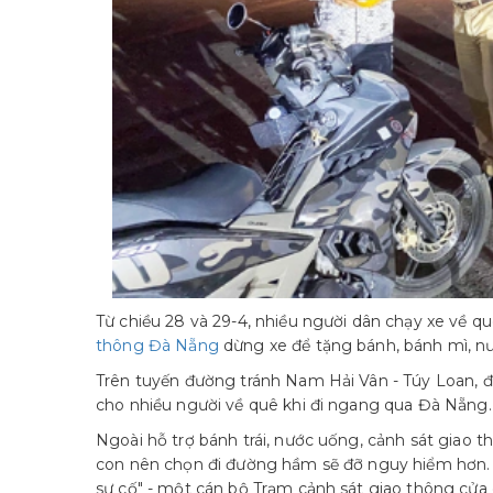
Từ chiều 28 và 29-4, nhiều người dân chạy xe về qu
thông Đà Nẵng
dừng xe để tặng bánh, bánh mì, n
Trên tuyến đường tránh Nam Hải Vân - Túy Loan, đ
cho nhiều người về quê khi đi ngang qua Đà Nẵng.
Ngoài hỗ trợ bánh trái, nước uống, cảnh sát giao
con nên chọn đi đường hầm sẽ đỡ nguy hiểm hơn. Vì
sự cố" - một cán bộ Trạm cảnh sát giao thông cửa