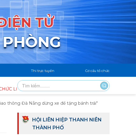
Thi trực tuyến
Cơ cấu tổ chức
 HƯƠNG, THẮP NẾN TRI ÂN CÁC ANH HÙNG LIỆT SĨ
Đ
iao thông Đà Nẵng dừng xe để tặng bánh trái"
HỘI LIÊN HIỆP THANH NIÊN
THÀNH PHỐ