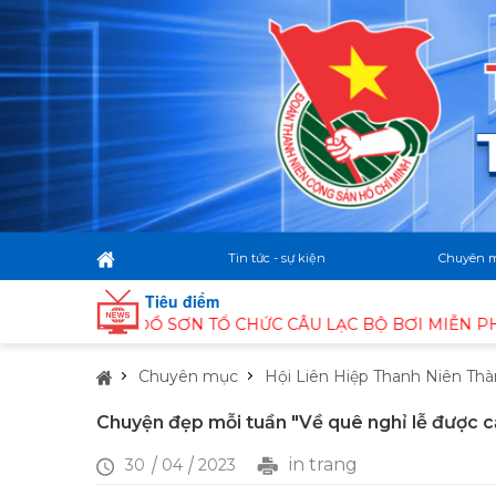
Tin tức - sự kiện
Chuyên 
Tiêu điểm
M ĐỒ SƠN TỔ CHỨC CÂU LẠC BỘ BƠI MIỄN PHÍ HÈ NĂM 20
Chuyên mục
Hội Liên Hiệp Thanh Niên Th
Chuyện đẹp mỗi tuần "Về quê nghỉ lễ được c
in trang
30
04
2023