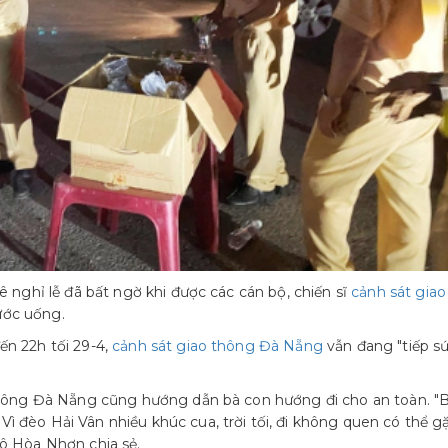
ê nghỉ lễ đã bất ngờ khi được các cán bộ, chiến sĩ
cảnh sát giao
ước uống.
ến 22h tối 29-4,
cảnh sát giao thông Đà Nẵng
vẫn đang "tiếp sứ
 thông Đà Nẵng cũng hướng dẫn bà con hướng đi cho an toàn. "
 đèo Hải Vân nhiều khúc cua, trời tối, đi không quen có thể g
 ô Hòa Nhơn chia sẻ.