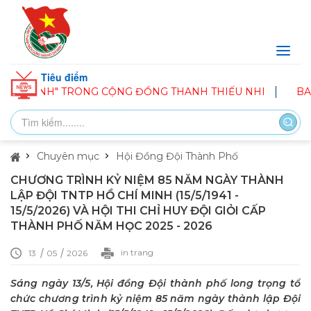
Tiêu điểm
NG CỘNG ĐỒNG THANH THIẾU NHI
BAN CHỈ ĐẠO HÈ PHƯ
Chuyên mục
Hội Đồng Đội Thành Phố
CHƯƠNG TRÌNH KỶ NIỆM 85 NĂM NGÀY THÀNH
LẬP ĐỘI TNTP HỒ CHÍ MINH (15/5/1941 -
15/5/2026) VÀ HỘI THI CHỈ HUY ĐỘI GIỎI CẤP
THÀNH PHỐ NĂM HỌC 2025 - 2026
in trang
13
05
2026
Sáng ngày 13/5, Hội đồng Đội thành phố long trọng tổ
chức chương trình kỷ niệm 85 năm ngày thành lập Đội