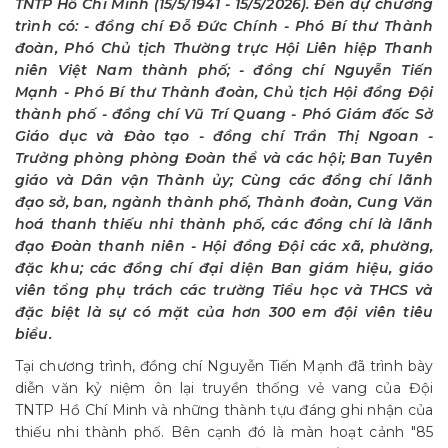
TNTP Hồ Chí Minh (15/5/1941 - 15/5/2026). Đến dự chương
trình có: - đồng chí Đỗ Đức Chính - Phó Bí thư Thành
đoàn, Phó Chủ tịch Thường trực Hội Liên hiệp Thanh
niên Việt Nam thành phố; - đồng chí Nguyễn Tiến
Mạnh - Phó Bí thư Thành đoàn, Chủ tịch Hội đồng Đội
thành phố - đồng chí Vũ Trí Quang - Phó Giám đốc Sở
Giáo dục và Đào tạo - đồng chí Trần Thị Ngoan -
Trưởng phòng phòng Đoàn thể và các hội; Ban Tuyên
giáo và Dân vận Thành ủy; Cùng các đồng chí lãnh
đạo sở, ban, ngành thành phố, Thành đoàn, Cung Văn
hoá thanh thiếu nhi thành phố, các đồng chí là lãnh
đạo Đoàn thanh niên - Hội đồng Đội các xã, phường,
đặc khu; các đồng chí đại diện Ban giám hiệu, giáo
viên tổng phụ trách các trường Tiểu học và THCS và
đặc biệt là sự có mặt của hơn 300 em đội viên tiêu
biểu.
Tại chương trình, đồng chí Nguyễn Tiến Mạnh đã trình bày
diễn văn kỷ niệm ôn lại truyền thống vẻ vang của Đội
TNTP Hồ Chí Minh và những thành tựu đáng ghi nhận của
thiếu nhi thành phố. Bên cạnh đó là màn hoạt cảnh "85