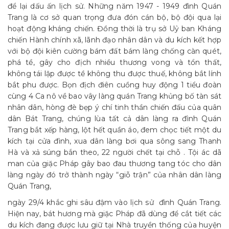
để lại dấu ấn lịch sử. Những năm 1947 - 1949 đình Quán
Trang là cơ sở quan trọng đưa đón cán bộ, bộ đội qua lại
hoạt động kháng chiến. Đồng thời là trụ sở Uỷ ban Kháng
chiến Hành chính xã, lãnh đạo nhân dân và du kích kết hợp
với bộ đội kiên cường bám đất bám làng chống càn quét,
phá tề, gây cho địch nhiều thương vong và tổn thất,
không tái lập được tề không thu được thuế, không bắt lính
bắt phu được. Bọn địch điên cuồng huy động 1 tiểu đoàn
cùng 4 Ca nô về bao vây làng quán Trang khủng bố tàn sát
nhân dân, hòng đè bẹp ý chí tinh thần chiến đấu của quân
dân Bát Trang, chúng lùa tất cả dân làng ra đình Quán
Trang bắt xếp hàng, lột hết quần áo, đem chọc tiết một du
kích tại cửa đình, xua dân làng bơi qua sông sang Thanh
Hà và xả súng bắn theo, 22 người chết tại chỗ . Tội ác dã
man của giặc Pháp gây bao đau thương tang tóc cho dân
làng ngày đó trở thành ngày “giỗ trận” của nhân dân làng
Quán Trang,
ngày 29/4 khắc ghi sâu đậm vào lịch sử đình Quán Trang.
Hiện nay, bát hương mà giặc Pháp đã dùng để cắt tiết các
du kích đang được lưu giữ tại Nhà truyền thống của huyện