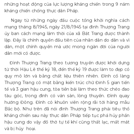
những hoạt động của lực lượng kháng chiến trong 9 năm
kháng chiến chống thực dân Pháp.
Ngay từ những ngày đầu cuộc tổng khởi nghĩa cách
mạng tháng 8/1945, ngày 21/8/1945 tại đình Thượng Trang
ủy ban cách mạng lâm thời của xã Bát Trang được thành
lập. Đây là chính quyền đầu tiên của nhân dân do dân và vì
dân, một chính quyền mà ước mong ngàn đời của người
dân mới có được.
Đình Thượng Trang theo tương truyền được khởi dựng
từ thời Hậu Lê thế kỷ 18, đến thế kỷ 19 được làm to đẹp có
quy mô lớn và bằng chất liệu thiên nhiên. Đình cổ làng
Thượng Trang có mặt bằng kiến trúc chữ Đinh 5 gian tiền
tế và 3 gian hậu cung, tòa tiền bái làm theo thức chéo đao
tàu góc, trong đình có ván sàn, lòng thuyền. Đình quay
hướng Đông. Đình có khuôn viên rộng rãi tới hàng mẫu
Bắc bộ. Như trên đã nói đình Thượng Trang phải tiêu thổ
kháng chiến sau này thực dân Pháp tiếp tục phá hủy phần
hậu cung do vậy đồ thờ tự tế khí cũng thất lạc, mất mát
và bị hủy hoại.