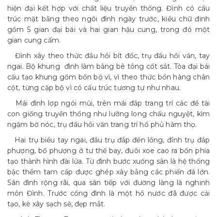
hiện đại kết hợp với chất liệu truyền thống. Đình có cấu
trúc mặt bằng theo ngôi đình ngày trước, kiểu chữ đinh
gồm 5 gian đại bái và hai gian hậu cung, trong đó một
gian cung cấm.
Đình xây theo thức đầu hồi bít đốc, trụ đấu hồi văn, tay
ngai. Bộ khung đình làm bằng bê tông cốt sắt. Tòa đại bái
cấu tạo khung gồm bốn bộ vì, vì theo thức bốn hàng chân
cột, từng cặp bộ vì có cấu trúc tương tự như nhau.
Mái đình lợp ngói mũi, trên mái đắp trang trí các đề tài
con giống truyền thống như lưỡng long chấu nguyệt, kìm
ngậm bờ nóc, trụ đấu hồi văn trang trí hổ phủ hàm thọ.
Hai trụ biểu tay ngai, đầu trụ đắp đền lồng, đỉnh trụ đắp
phượng, bố phượng ở tư thế bay, đuôi xoe cao ra bốn phía
tạo thành hình đài lửa. Từ đình bước xuống sân là hệ thống
bậc thềm tam cấp được ghép xây bằng các phiến đá lớn.
Sân đình rộng rãi, qua sân tiếp với đường làng là nghinh
môn Đình. Trước cổng đình là một hồ nước đã được cải
tạo, kè xây sạch sẽ, đẹp mắt.