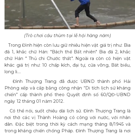
(Trò chơi cầu thùm tại lễ hội hàng năm)
Trong Đình hiện còn lưu giữ nhiều hiện vật giá trị như: Bia
đá 1, khắc chữ Hán: "Bách thế Bất nhiên" Bia đá 2, khắc
chữ Hán " Thủ chi Chước thất". Ngoài ra còn có hiện vật
khác giá trị như: 10 chấp kích, đại tự, cửa võng, Bát biểu,
long li….
Đình Thượng Trang đã được UBND thành phố Hải
Phòng xếp và cấp bằng công nhận “Di tích lịch sử kháng
chiến” cấp thành phố theo Quyết định số 60/QĐ-UBND
ngày 12 tháng 01 năm 2012.
Có thể nói, suốt chiều dài lịch sử. Đình Thượng Trang là
nơi thờ các vị Thành Hoàng có công với nước, với nhân
dân. Đặc biệt trong thời kỳ cách mạng tháng 8/1945 và
trong kháng chiến chống Pháp. Đình Thượng Trang là nơi