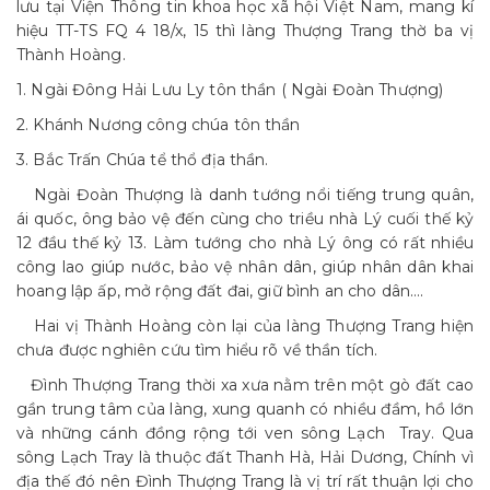
lưu tại Viện Thông tin khoa học xã hội Việt Nam, mang kí
hiệu TT-TS FQ 4 18/x, 15 thì làng Thượng Trang thờ ba vị
Thành Hoàng.
1. Ngài Đông Hải Lưu Ly tôn thần ( Ngài Đoàn Thượng)
2. Khánh Nương công chúa tôn thần
3. Bắc Trấn Chúa tể thổ địa thần.
Ngài Đoàn Thượng là danh tướng nổi tiếng trung quân,
ái quốc, ông bảo vệ đến cùng cho triều nhà Lý cuối thế kỷ
12 đầu thế kỷ 13. Làm tướng cho nhà Lý ông có rất nhiều
công lao giúp nước, bảo vệ nhân dân, giúp nhân dân khai
hoang lập ấp, mở rộng đất đai, giữ bình an cho dân….
Hai vị Thành Hoàng còn lại của làng Thượng Trang hiện
chưa được nghiên cứu tìm hiểu rõ về thần tích.
Đình Thượng Trang thời xa xưa nằm trên một gò đất cao
gần trung tâm của làng, xung quanh có nhiều đầm, hồ lớn
và những cánh đồng rộng tới ven sông Lạch Tray. Qua
sông Lạch Tray là thuộc đất Thanh Hà, Hải Dương, Chính vì
địa thế đó nên Đình Thượng Trang là vị trí rất thuận lợi cho